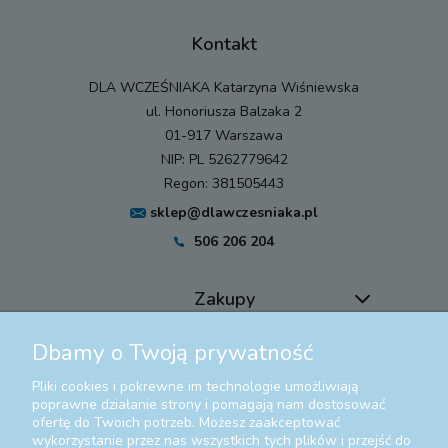
Kontakt
DLA WCZEŚNIAKA Katarzyna Wiśniewska
ul. Honoriusza Balzaka 2
01-917 Warszawa
NIP: PL 5262779642
Regon: 381505443
sklep@dlawczesniaka.pl
506 206 204
Zakupy
Dbamy o Twoją prywatność
Pomoc
Pliki cookies i pokrewne im technologie umożliwiają
Moje konto
poprawne działanie strony i pomagają nam dostosować
ofertę do Twoich potrzeb. Możesz zaakceptować
wykorzystanie przez nas wszystkich tych plików i przejść do