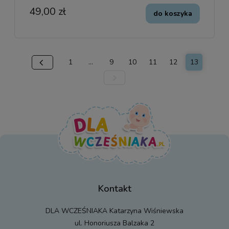
49,00 zł
do koszyka
1
...
9
10
11
12
13
Kontakt
DLA WCZEŚNIAKA Katarzyna Wiśniewska
ul. Honoriusza Balzaka 2