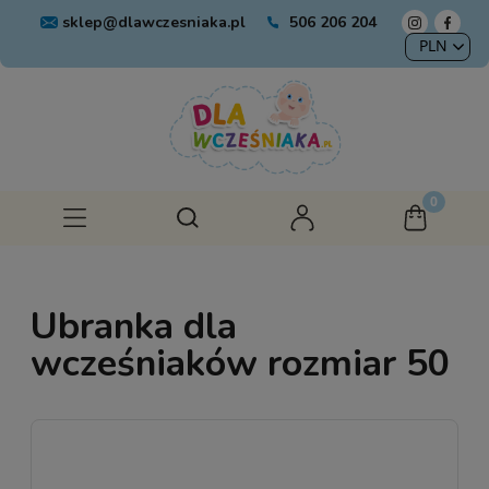
sklep@dlawczesniaka.pl
506 206 204
Ubranka dla
wcześniaków rozmiar 50