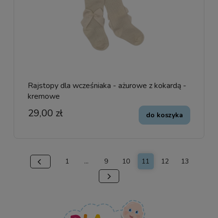
Rajstopy dla wcześniaka - ażurowe z kokardą -
kremowe
29,00 zł
do koszyka
1
...
9
10
11
12
13