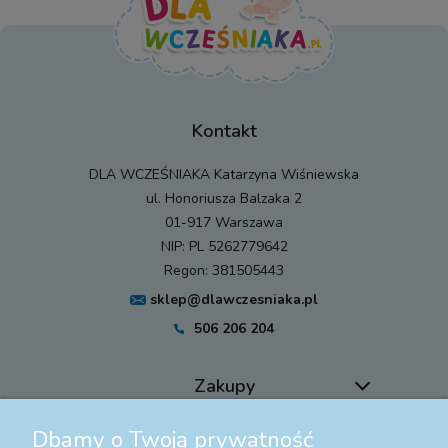
Kontakt
DLA WCZEŚNIAKA Katarzyna Wiśniewska
ul. Honoriusza Balzaka 2
01-917 Warszawa
NIP: PL 5262779642
Regon: 381505443
sklep@dlawczesniaka.pl
506 206 204
Zakupy
Dbamy o Twoją prywatność
Pomoc