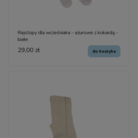
Rajstopy dla wcześniaka - ażurowe z kokardą -
białe
29,00 zł
do koszyka