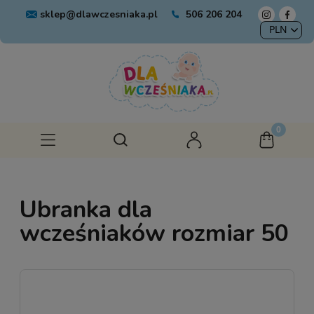
sklep@dlawczesniaka.pl
506 206 204
Ubranka dla
wcześniaków rozmiar 50