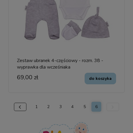
Zestaw ubranek 4-częściowy - rozm. 38 -
wyprawka dla wcześniaka
69,00 zł
do koszyka
1
2
3
4
5
6