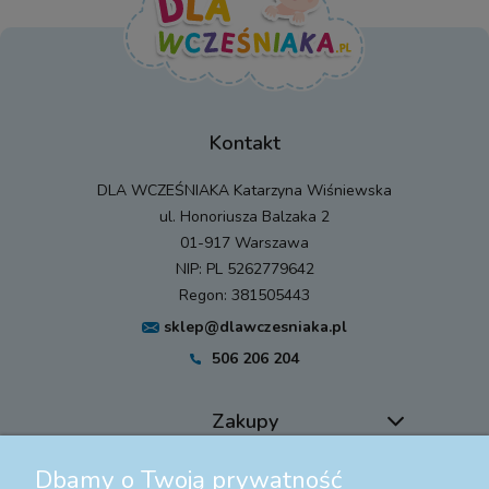
Kontakt
DLA WCZEŚNIAKA Katarzyna Wiśniewska
ul. Honoriusza Balzaka 2
01-917 Warszawa
NIP: PL 5262779642
Regon: 381505443
sklep@dlawczesniaka.pl
506 206 204
Zakupy
Dbamy o Twoją prywatność
Pomoc