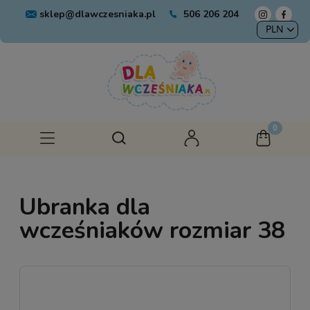
sklep@dlawczesniaka.pl
506 206 204
Ubranka dla
wcześniaków rozmiar 38